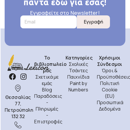
πάντα εδώ για εσάς!
Εγγραφείτε στο Newsletter!
Εγγραφή
Το
Κατηγορίες
Χρήσιμοι
βιβλιοπωλείο
Σχολικές
Σύνδεσμοι
μας
Τσάντες
Όροι &
Σχετικά με
Παιχνίδια
Προϋποθέσει
εμάς
Paint by
Πολιτική
Blog
Numbers
Cookie
Παραδόσεις
(EU)
Θεσσαλίας
-
Προσωπικά
77,
Πληρωμές
Δεδομένα
Πετρούπολη
-
132 32
Επιστροφές