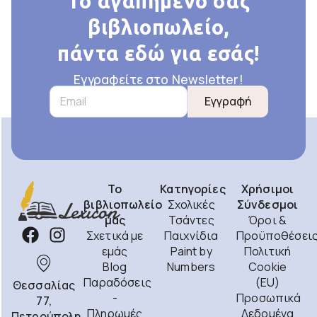
Το αγαπημένο σας
βιβλιοπωλείο,
πάντα εδώ για εσάς!
Εγγραφείτε στο Newsletter!
Εγγραφή
Το
Κατηγορίες
Χρήσιμοι
βιβλιοπωλείο
Σχολικές
Σύνδεσμοι
μας
Τσάντες
Όροι &
Σχετικά με
Παιχνίδια
Προϋποθέσει
εμάς
Paint by
Πολιτική
Blog
Numbers
Cookie
Παραδόσεις
(EU)
Θεσσαλίας
-
Προσωπικά
77,
Πληρωμές
Δεδομένα
Πετρούπολη