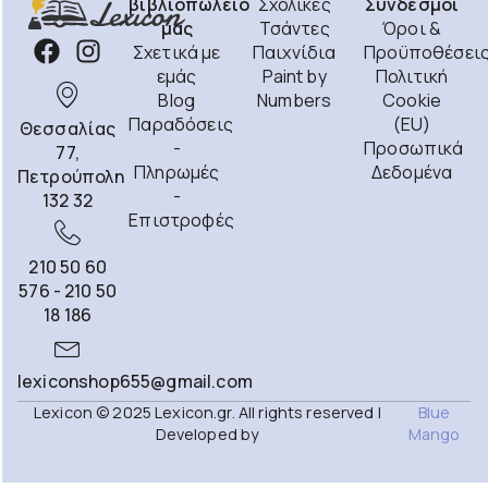
βιβλιοπωλείο
Σχολικές
Σύνδεσμοι
μας
Τσάντες
Όροι &
Σχετικά με
Παιχνίδια
Προϋποθέσει
εμάς
Paint by
Πολιτική
Blog
Numbers
Cookie
Παραδόσεις
(EU)
Θεσσαλίας
-
Προσωπικά
77,
Πληρωμές
Δεδομένα
Πετρούπολη
-
132 32
Επιστροφές
210 50 60
576 - 210 50
18 186
lexiconshop655@gmail.com
Lexicon © 2025 Lexicon.gr. All rights reserved |
Blue
Developed by
Mango