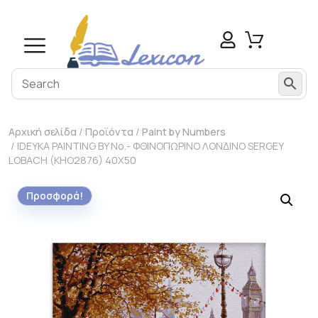
modal-check
Αρχική σελίδα
/
Προϊόντα
/
Paint by Numbers
/ IDEYKA PAINTING BY No.- ΦΘΙΝΟΠΩΡΙΝΟ ΛΟΝΔΙΝΟ SERGEY
LOBACH (KHO2876) 40Χ50
Προσφορά!