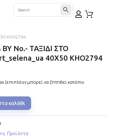
0Χ50 KHO2794
BY No.- ΤΑΞΙΔΙ ΣΤΟ
t_selena_ua 40Χ50 KHO2794
α (επιπλέον μπορεί να ζητηθεί κατόπιν
στο καλάθι
0
ers
,
Προϊόντα