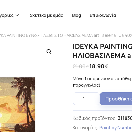
γορίες
Σχετικά με εμάς
Blog
Επικοινωνία
YKA PAINTING BY No.- ΤΑΞΙΔΙ ΣΤΟ ΗΛΙΟΒΑΣΙΛΕΜΑ art_selena_ua 4
IDEYKA PAINTING 
ΗΛΙΟΒΑΣΙΛΕΜΑ ar
18.90
21.00
€
€
Μόνο 1 απομένουν σε απόθεμ
παραγγελίας)
Προσθήκη 
Κωδικός προϊόντος:
31183
Κατηγορίες:
Paint by Numb