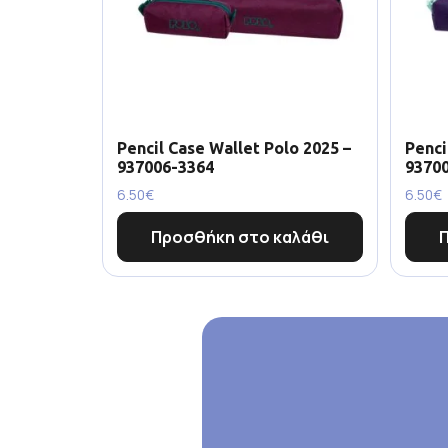
Pencil Case Wallet Polo 2025 –
Penci
937006-3364
9370
6.50
€
6.50
€
Προσθήκη στο καλάθι