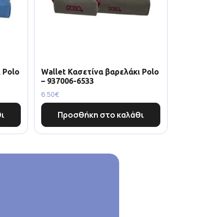
 Polo
Wallet Κασετίνα βαρελάκι Polo
– 937006-6533
6.50
€
ι
Προσθήκη στο καλάθι