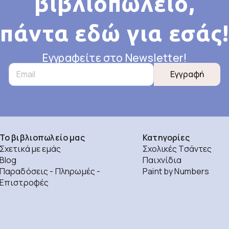
βιβλιοπωλείο,
πάντα εδώ για εσάς!
Εγγραφείτε στο Newsletter!
Εγγραφή
Το βιβλιοπωλείο μας
Κατηγορίες
Σχετικά με εμάς
Σχολικές Τσάντες
Blog
Παιχνίδια
Παραδόσεις - Πληρωμές -
Paint by Numbers
Επιστροφές