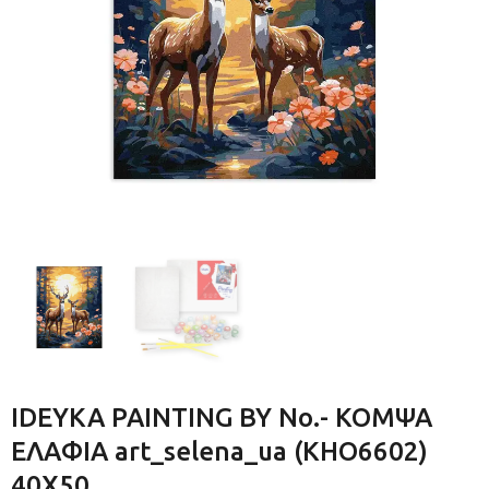
IDEYKA PAINTING BY No.- ΚΟΜΨΑ
ΕΛΑΦΙΑ art_selena_ua (KHO6602)
40Χ50