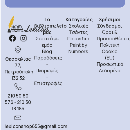
Το
Κατηγορίες
Χρήσιμοι
βιβλιοπωλείο
Σχολικές
Σύνδεσμοι
μας
Τσάντες
Όροι &
Σχετικά με
Παιχνίδια
Προϋποθέσει
εμάς
Paint by
Πολιτική
Blog
Numbers
Cookie
Παραδόσεις
(EU)
Θεσσαλίας
-
Προσωπικά
77,
Πληρωμές
Δεδομένα
Πετρούπολη
-
132 32
Επιστροφές
210 50 60
576 - 210 50
18 186
lexiconshop655@gmail.com