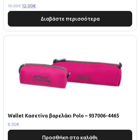
15.00
€
12.00
€
Διαβάστε περισσότερα
Wallet Κασετίνα βαρελάκι Polo – 937006-4465
6.50
€
Προσθήκη στο καλάθι