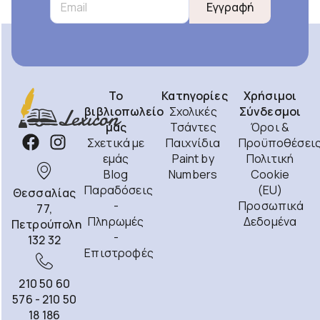
Εγγραφή
Το
Κατηγορίες
Χρήσιμοι
βιβλιοπωλείο
Σχολικές
Σύνδεσμοι
μας
Τσάντες
Όροι &
Σχετικά με
Παιχνίδια
Προϋποθέσει
εμάς
Paint by
Πολιτική
Blog
Numbers
Cookie
Παραδόσεις
(EU)
Θεσσαλίας
-
Προσωπικά
77,
Πληρωμές
Δεδομένα
Πετρούπολη
-
132 32
Επιστροφές
210 50 60
576 - 210 50
18 186