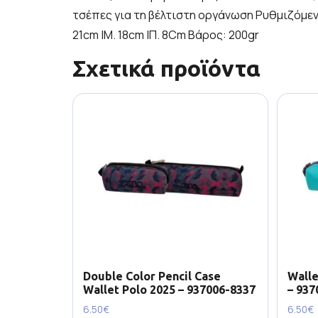
τσέπες για τη βέλτιστη οργάνωση Ρυθμιζόμενο
21cm |Μ. 18cm |Π. 8Cm Βάρος: 200gr
Σχετικά προϊόντα
Double Color Pencil Case
Walle
Wallet Polo 2025 – 937006-8337
– 937
6.50
€
6.50
€