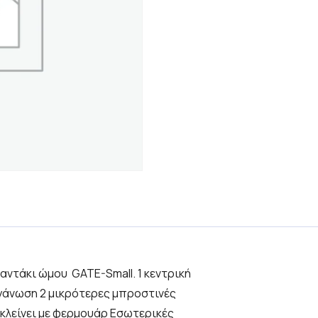
σαντάκι ώμου GATE-Small. 1 κεντρική
ργάνωση 2 μικρότερες μπροστινές
 κλείνει με φερμουάρ Εσωτερικές