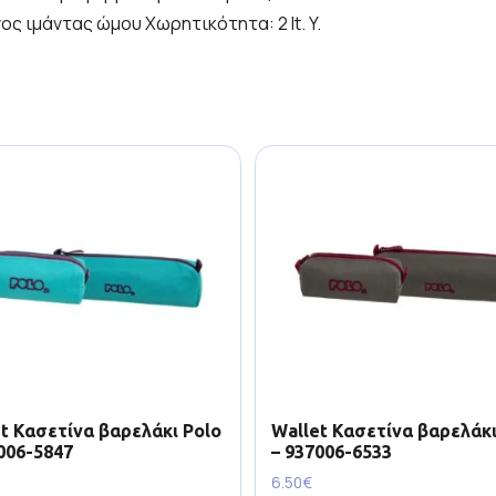
ς ιμάντας ώμου Χωρητικότητα: 2 lt. Y.
t Κασετίνα βαρελάκι Polo
Wallet Κασετίνα βαρελάκι
006-5847
– 937006-6533
6.50
€