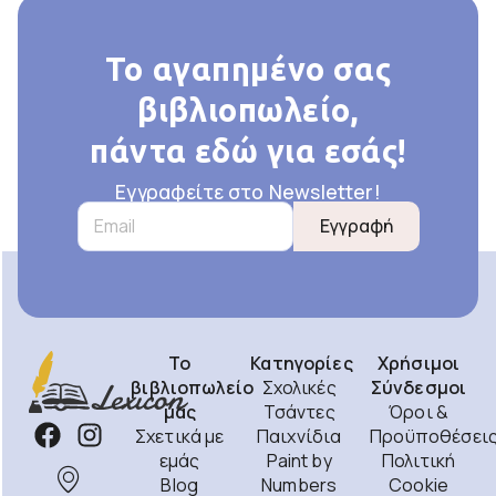
Το αγαπημένο σας
βιβλιοπωλείο,
πάντα εδώ για εσάς!
Εγγραφείτε στο Newsletter!
Εγγραφή
Το
Κατηγορίες
Χρήσιμοι
βιβλιοπωλείο
Σχολικές
Σύνδεσμοι
μας
Τσάντες
Όροι &
Σχετικά με
Παιχνίδια
Προϋποθέσει
εμάς
Paint by
Πολιτική
Blog
Numbers
Cookie