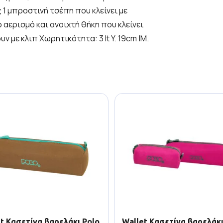
 1 μπροστινή τσέπη που κλείνει με
αερισμό και ανοιχτή θήκη που κλείνει
 με κλιπ Χωρητικότητα: 3 lt Y. 19cm |Μ.
t Κασετίνα βαρελάκι Polo
Wallet Κασετίνα βαρελάκι