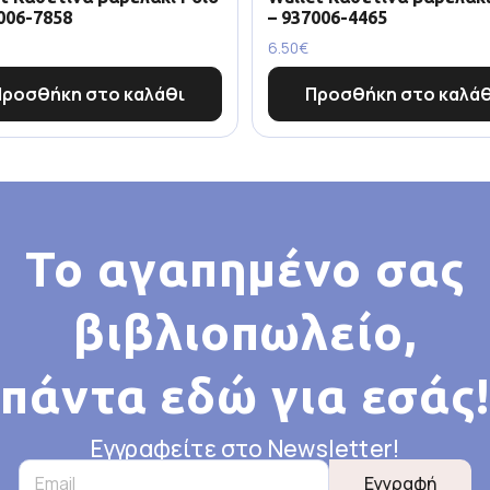
006-7858
– 937006-4465
6.50
€
Προσθήκη στο καλάθι
Προσθήκη στο καλάθ
Το αγαπημένο σας
βιβλιοπωλείο,
πάντα εδώ για εσάς!
Εγγραφείτε στο Newsletter!
Εγγραφή