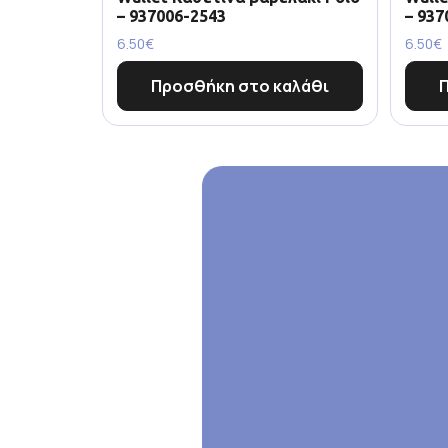
– 937006-2543
– 937
6.50
€
6.50
€
Προσθήκη στο καλάθι