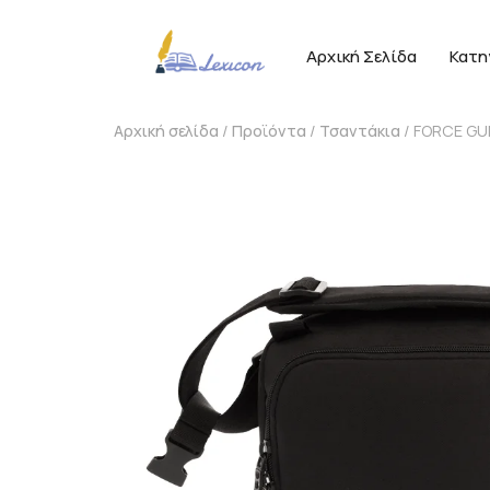
Αρχική Σελίδα
Κατη
Αρχική σελίδα
/
Προϊόντα
/
Τσαντάκια
/ FORCE GU