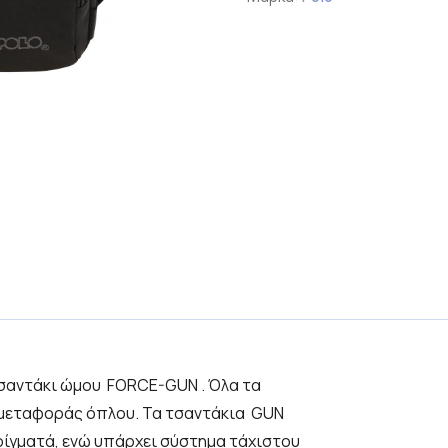
τσαντάκι ώμου FORCE-GUN . Όλα τα
μεταφοράς όπλου. Τα τσαντάκια GUN
ρίγματά, ενώ υπάρχει σύστημα τάχιστου