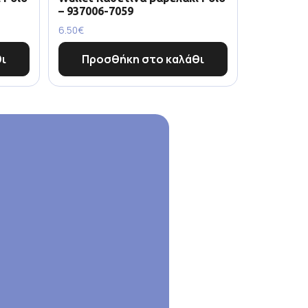
– 937006-7059
6.50
€
ι
Προσθήκη στο καλάθι