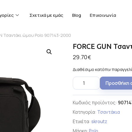
γορίες
Σχετικά με εμάς
Blog
Επικοινωνία
N Τσαντάκι ώμου Polo 907143-2000
FORCE GUN Τσαντ
29.70
€
Διαθέσιμο κατόπιν παραγγελ
Προσθήκη 
Κωδικός προϊόντος:
90714
Κατηγορία:
Τσαντάκια
Ετικέτα:
skroutz
Μάρκα:
Polo