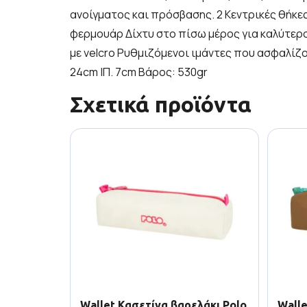
ανοίγματος και πρόσβασης. 2 Κεντρικές θήκες
φερμουάρ Δίχτυ στο πίσω μέρος για καλύτερο 
με velcro Ρυθμιζόμενοι ιμάντες που ασφαλίζουν
24cm |Π. 7cm Βάρος: 530gr
Σχετικά προϊόντα
Wallet Κασετίνα βαρελάκι Polo
Walle