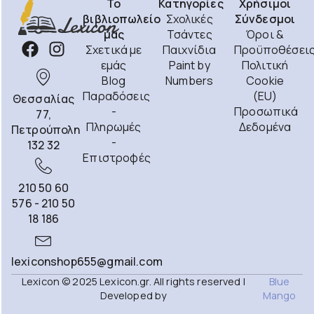
Το
Κατηγορίες
Χρήσιμοι
βιβλιοπωλείο
Σχολικές
Σύνδεσμοι
μας
Τσάντες
Όροι &
Σχετικά με
Παιχνίδια
Προϋποθέσει
εμάς
Paint by
Πολιτική
Blog
Numbers
Cookie
Παραδόσεις
(EU)
Θεσσαλίας
-
Προσωπικά
77,
Πληρωμές
Δεδομένα
Πετρούπολη
-
132 32
Επιστροφές
210 50 60
576 - 210 50
18 186
lexiconshop655@gmail.com
Lexicon © 2025 Lexicon.gr. All rights reserved |
Blue
Developed by
Mango