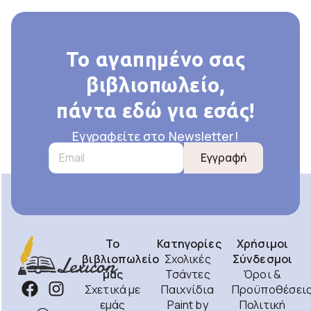
Το αγαπημένο σας
βιβλιοπωλείο,
πάντα εδώ για εσάς!
Εγγραφείτε στο Newsletter!
Εγγραφή
Το
Κατηγορίες
Χρήσιμοι
βιβλιοπωλείο
Σχολικές
Σύνδεσμοι
μας
Τσάντες
Όροι &
Σχετικά με
Παιχνίδια
Προϋποθέσει
εμάς
Paint by
Πολιτική