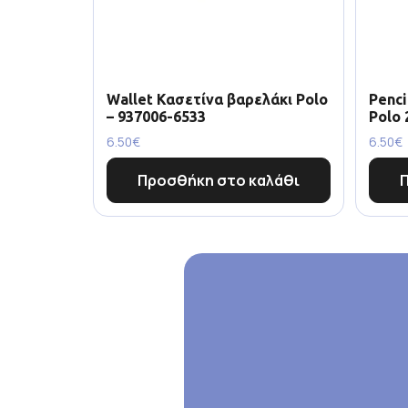
Wallet Κασετίνα βαρελάκι Polo
Penci
– 937006-6533
Polo 
6.50
€
6.50
€
Προσθήκη στο καλάθι