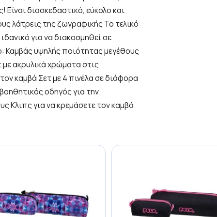
! Είναι διασκεδαστικό, εύκολο και
τους λάτρεις της ζωγραφικής Το τελικό
ιδανικό για να διακοσμηθεί σε
ο: Καμβάς υψηλής ποιότητας μεγέθους
τ με ακρυλικά χρώματα στις
ον καμβά Σετ με 4 πινέλα σε διάφορα
 βοηθητικός οδηγός για την
ους Κλιπς για να κρεμάσετε τον καμβά