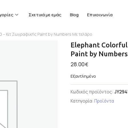
γορίες
Σχετικά με εμάς
Blog
Επικοινωνία
50 – Κιτ Ζωγραφικής Paint by Numbers Με τελάρο
Elephant Colorfu
Paint by Numbers
28.00
€
Εξαντλημένο
Κωδικός προϊόντος:
JY294
Κατηγορία:
Προϊόντα