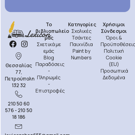
Το
Κατηγορίες
Χρήσιμοι
βιβλιοπωλείο
Σχολικές
Σύνδεσμοι
μας
Τσάντες
Όροι &
Σχετικά με
Παιχνίδια
Προϋποθέσει
εμάς
Paint by
Πολιτική
Blog
Numbers
Cookie
Παραδόσεις
(EU)
Θεσσαλίας
-
Προσωπικά
77,
Πληρωμές
Δεδομένα
Πετρούπολη
-
132 32
Επιστροφές
210 50 60
576 - 210 50
18 186