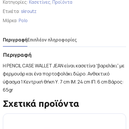
Κατηγορίες:
Κασετίνες
,
Προϊόντα
Ετικέτα:
skroutz
Μάρκα:
Polo
Περιγραφή
Επιπλέον πληροφορίες
Περιγραφή
Η PENCIL CASE WALLET JEAN είναι κασετίνα “βαρελάκι” με
φερμουάρ και ένα πορτοφολάκι δώρο. Ανθεκτικό
ύφασμα 1 Κεντρική θήκη Υ. 7 cm |Μ. 24 cm |Π. 6 cm Βάρος:
65gr
Σχετικά προϊόντα