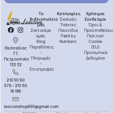
Το
Κατηγορίες
Χρήσιμοι
βιβλιοπωλείο
Σχολικές
Σύνδεσμοι
μας
Τσάντες
Όροι &
Σχετικά με
Παιχνίδια
Προϋποθέσει
εμάς
Paint by
Πολιτική
Blog
Numbers
Cookie
Παραδόσεις
(EU)
Θεσσαλίας
-
Προσωπικά
77,
Πληρωμές
Δεδομένα
Πετρούπολη
-
132 32
Επιστροφές
210 50 60
576 - 210 50
18 186
lexiconshop655@gmail.com