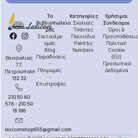
Το
Κατηγορίες
Χρήσιμοι
βιβλιοπωλείο
Σχολικές
Σύνδεσμοι
μας
Τσάντες
Όροι &
Σχετικά με
Παιχνίδια
Προϋποθέσει
εμάς
Paint by
Πολιτική
Blog
Numbers
Cookie
Παραδόσεις
(EU)
Θεσσαλίας
-
Προσωπικά
77,
Πληρωμές
Δεδομένα
Πετρούπολη
-
132 32
Επιστροφές
210 50 60
576 - 210 50
18 186
lexiconshop655@gmail.com