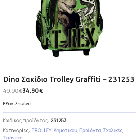
Dino Σακίδιο Trolley Graffiti – 231253
34.90
49.90
€
€
Εξαντλημένο
Κωδικός προϊόντος:
231253
Κατηγορίες:
TROLLEY
,
Δημοτικού
,
Προϊόντα
,
Σχολικές
Τσάντες