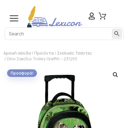
modal-check
Αρχική σελίδα
/
Προϊόντα
/
Σχολικές Τσάντες
/ Dino Σακίδιο Trolley Graffiti – 231253
Προσφορά!