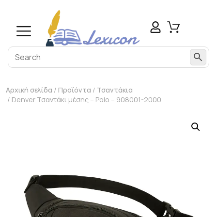
Αρχική σελίδα
/
Προϊόντα
/
Τσαντάκια
/ Denver Τσαντάκι μέσης – Polo – 908001-2000