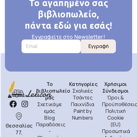
Το αγαπημένο σας
βιβλιοπωλείο,
πάντα εδώ για εσάς!
Εγγραφείτε στο Newsletter!
Εγγραφή
Το
Κατηγορίες
Χρήσιμοι
βιβλιοπωλείο
Σχολικές
Σύνδεσμοι
μας
Τσάντες
Όροι &
Σχετικά με
Παιχνίδια
Προϋποθέσει
εμάς
Paint by
Πολιτική
Blog
Numbers
Cookie
Παραδόσεις
(EU)
Θεσσαλίας
-
Προσωπικά
77,