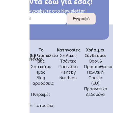
πάντα εδώ για εσάς!
Εγγραφείτε στο Newsletter!
Εγγραφή
Το
Κατηγορίες
Χρήσιμοι
βιβλιοπωλείο
Σχολικές
Σύνδεσμοι
μας
Τσάντες
Όροι &
Σχετικά με
Παιχνίδια
Προϋποθέσει
εμάς
Paint by
Πολιτική
Blog
Numbers
Cookie
Παραδόσεις
(EU)
Θεσσαλίας
-
Προσωπικά
77,
Πληρωμές
Δεδομένα
Πετρούπολη
-
132 32
Επιστροφές