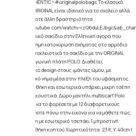
THE ONLY AUTHENTIC ! #originalpolobags Το κλασικό
σακίδιο Polo ORIGINAL είναι ιδανικό για το σχολείο αλλά
και οποιαδήποτε άλλη δραστηριότητα.
https://www.youtube.com/watchv=zQ6duLEJbgc&ab_ch
Είναι τo μοναδικό σακίδιο στην Ελληνική αγορά που
διαθέτει επίσημη κατοχύρωση σχήματος στο αρμόδιο
Υπουργείο. Αποκλειστικά το σακίδιο με την ORIGINAL
ανατομική τριγωνική πλάτη POLO. Διαθέτει
χαρακτηριστικό design στους ιμάντες ώμου, με
αντανακλαστικό νήμα μέσα στην πλέξη του υφάσματος.
Στην κεντρική θήκη και εσωτερικά υπάρχει μικρή τσέπη
με έξοδο για ακουστικά. Δώρο μαντήλι multiscarf Polo
που μπορείτε να το φορέσετε με 12 διαφορετικούς
τρόπους Πατήστε πάνω στην εικόνα για να μάθετε πώς.
1 κεντρική θήκη με εσωτερικό τσεπάκι 1 μπροστινή
τσέπη Πλαϊνή θήκη κινητού Χωρητικότητα: 23 lt. Y. 40cm |