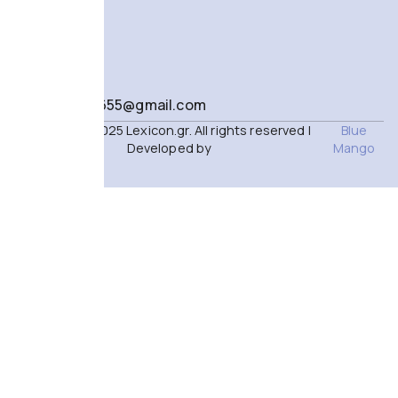
210 50 60
576 - 210 50
18 186
lexiconshop655@gmail.com
Lexicon © 2025 Lexicon.gr. All rights reserved |
Blue
Developed by
Mango