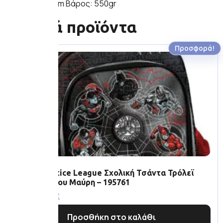
Μ. 31cm |Π. 18cm Βάρος: 550gr
Σχετικά προϊόντα
Προσφορά!
Graffiti Justice League Σχολική Τσάντα Τρόλεϊ
Νηπιαγωγείου Μαύρη – 195761
29.90
€
22.50
€
Προσθήκη στο καλάθι