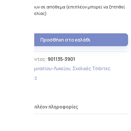
Μόνο 1 απομένουν σε απόθεμα (επιπλέον μπορεί να ζητηθεί
κατόπιν παραγγελίας)
Προσθήκη στο καλάθι
Κωδικός προϊόντος:
901135-3901
Κατηγορίες:
Γυμνασίου-Λυκείου
,
Σχολικές Τσάντες
Ετικέτα:
skroutz
Μάρκα:
Polo
Περιγραφή
Επιπλέον πληροφορίες
Περιγραφή