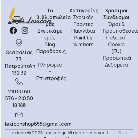
Το
Κατηγορίες
Χρήσιμοι
βιβλιοπωλείο
Σχολικές
Σύνδεσμοι
μας
Τσάντες
Όροι &
Σχετικά με
Παιχνίδια
Προϋποθέσει
εμάς
Paint by
Πολιτική
Blog
Numbers
Cookie
Παραδόσεις
(EU)
Θεσσαλίας
-
Προσωπικά
77,
Πληρωμές
Δεδομένα
Πετρούπολη
-
132 32
Επιστροφές
210 50 60
576 - 210 50
18 186
lexiconshop655@gmail.com
Lexicon © 2025 Lexicon.gr. All rights reserved |
Blue