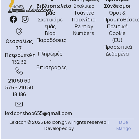
βιβλιοπωλείο
Σχολικές
Σύνδεσμοι
μας
Τσάντες
Όροι &
Σχετικά με
Παιχνίδια
Προϋποθέσει
εμάς
Paint by
Πολιτική
Blog
Numbers
Cookie
Παραδόσεις
(EU)
Θεσσαλίας
-
Προσωπικά
77,
Πληρωμές
Δεδομένα
Πετρούπολη
-
132 32
Επιστροφές
210 50 60
576 - 210 50
18 186
lexiconshop655@gmail.com
Lexicon © 2025 Lexicon.gr. All rights reserved |
Blue
Developed by
Mango