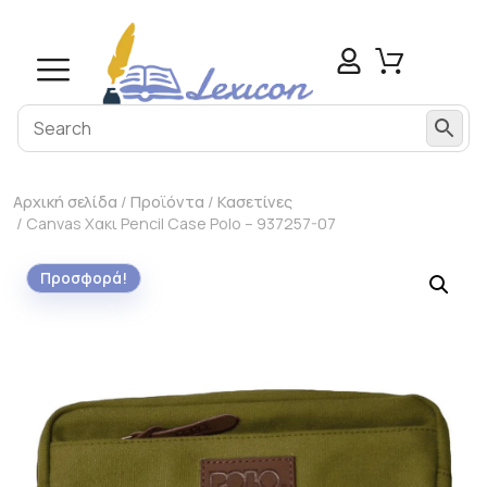
Αρχική σελίδα
/
Προϊόντα
/
Κασετίνες
/ Canvas Χακι Pencil Case Polo – 937257-07
Προσφορά!