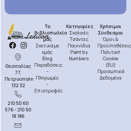
Το
Κατηγορίες
Χρήσιμοι
βιβλιοπωλείο
Σχολικές
Σύνδεσμοι
μας
Τσάντες
Όροι &
Σχετικά με
Παιχνίδια
Προϋποθέσει
εμάς
Paint by
Πολιτική
Blog
Numbers
Cookie
Παραδόσεις
(EU)
Θεσσαλίας
-
Προσωπικά
77,
Πληρωμές
Δεδομένα
Πετρούπολη
-
132 32
Επιστροφές
210 50 60
576 - 210 50
18 186