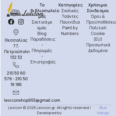
Το
Κατηγορίες
Χρήσιμοι
βιβλιοπωλείο
Σχολικές
Σύνδεσμοι
μας
Τσάντες
Όροι &
Σχετικά με
Παιχνίδια
Προϋποθέσει
εμάς
Paint by
Πολιτική
Blog
Numbers
Cookie
Παραδόσεις
(EU)
Θεσσαλίας
-
Προσωπικά
77,
Πληρωμές
Δεδομένα
Πετρούπολη
-
132 32
Επιστροφές
210 50 60
576 - 210 50
18 186
lexiconshop655@gmail.com
Lexicon © 2025 Lexicon.gr. All rights reserved |
Blue
Developed by
Mango