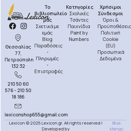
Το
Κατηγορίες
Χρήσιμοι
βιβλιοπωλείο
Σχολικές
Σύνδεσμοι
μας
Τσάντες
Όροι &
Σχετικά με
Παιχνίδια
Προϋποθέσει
εμάς
Paint by
Πολιτική
Blog
Numbers
Cookie
Παραδόσεις
(EU)
Θεσσαλίας
-
Προσωπικά
77,
Πληρωμές
Δεδομένα
Πετρούπολη
-
132 32
Επιστροφές
210 50 60
576 - 210 50
18 186
lexiconshop655@gmail.com
Lexicon © 2025 Lexicon.gr. All rights reserved |
Blue
Developed by
Mango