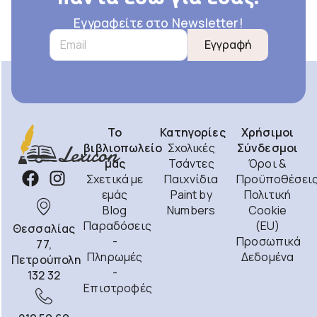
Εγγραφείτε στο Newsletter!
Εγγραφή
Το
Κατηγορίες
Χρήσιμοι
βιβλιοπωλείο
Σχολικές
Σύνδεσμοι
μας
Τσάντες
Όροι &
Σχετικά με
Παιχνίδια
Προϋποθέσει
εμάς
Paint by
Πολιτική
Blog
Numbers
Cookie
Παραδόσεις
(EU)
Θεσσαλίας
-
Προσωπικά
77,
Πληρωμές
Δεδομένα
Πετρούπολη
-
132 32
Επιστροφές