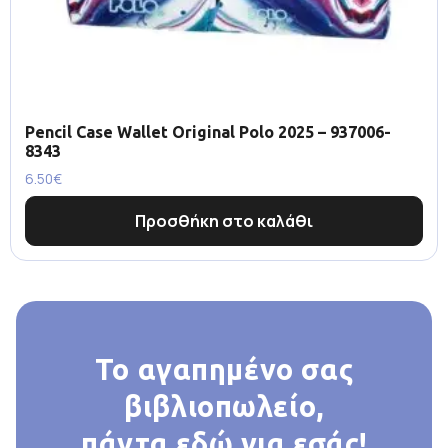
Pencil Case Wallet Original Polo 2025 – 937006-
8343
6.50
€
Προσθήκη στο καλάθι
Το αγαπημένο σας
βιβλιοπωλείο,
πάντα εδώ για εσάς!