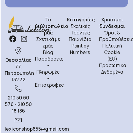
Το
Κατηγορίες
Χρήσιμοι
βιβλιοπωλείο
Σχολικές
Σύνδεσμοι
μας
Τσάντες
Όροι &
Σχετικά με
Παιχνίδια
Προϋποθέσει
εμάς
Paint by
Πολιτική
Blog
Numbers
Cookie
Παραδόσεις
(EU)
Θεσσαλίας
-
Προσωπικά
77,
Πληρωμές
Δεδομένα
Πετρούπολη
-
132 32
Επιστροφές
210 50 60
576 - 210 50
18 186
lexiconshop655@gmail.com