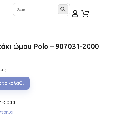
τάκι ώμου Polo – 907031-2000
ίας
στο καλάθι
1-2000
ντάκια