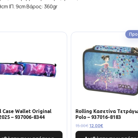
19cm |Π. 9cm Βάρος: 360gr
Προ
l Case Wallet Original
Rolling Κασετίνα Τετράγ
2025 – 937006-8344
Polo – 937016-8183
15.00
€
12.00
€