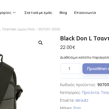
γορίες
Σχετικά με εμάς
Blog
Επικοινωνία
 L Τσαντάκι ώμου Polo – 907031-2000
Black Don L Τσαν
22.00
€
Διαθέσιμο κατόπιν παραγγελ
Προσθήκη 
Κωδικός προϊόντος:
90703
Κατηγορίες:
Προϊόντα
,
Τσα
Ετικέτα:
skroutz
Μάρκα:
Polo