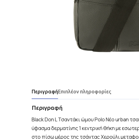
Περιγραφή
Επιπλέον πληροφορίες
Περιγραφή
Black Don L Τσαντάκι ώμου Polo Νέο urban τσ
ύφασμα δερματίνης 1 κεντρική θήκη με εσωτερ
στο πίσω μέρος της τσάντας Χερούλι μεταφ