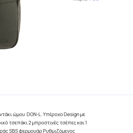
αντάκι ώμου DON-L. Υπέροχο Design με
ικό τσεπάκι 2 μπροστινές τσέπες και 1
οράς SBS φερμουάρ Ρυθμιζόμενος