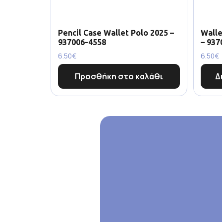
Pencil Case Wallet Polo 2025 –
Walle
937006-4558
– 937
6.50
€
6.50
€
Προσθήκη στο καλάθι
Δ