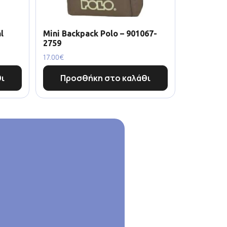
l
Mini Backpack Polo – 901067-
2759
17.00
€
ι
Προσθήκη στο καλάθι