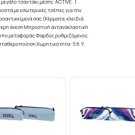
ι μεγάλο τσαντάκι μέσης ACTIVE . 1
ροστά με εσωτερικές τσέπες για την
κροαντικείμενά σας (Κέρματα, κλειδιά
ύτερη άνεση Μπροστινή αντανακλαστική
τρόπο μεταφοράς Φαρδύς ρυθμιζόμενος
ταθεροποίηση Χωρητικότητα: 5 lt. Y.