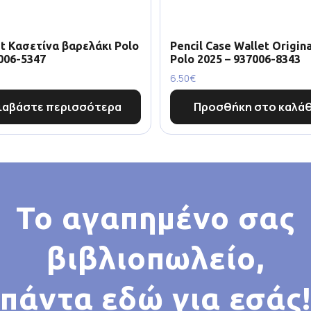
t Κασετίνα βαρελάκι Polo
Pencil Case Wallet Origina
006-5347
Polo 2025 – 937006-8343
6.50
€
ιαβάστε περισσότερα
Προσθήκη στο καλάθ
Το αγαπημένο σας
βιβλιοπωλείο,
πάντα εδώ για εσάς!