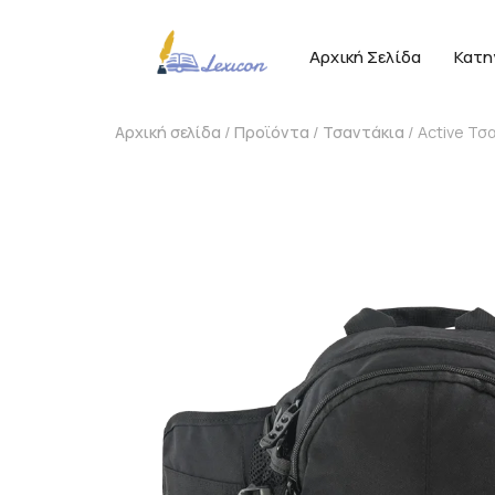
Αρχική Σελίδα
Κατη
Αρχική σελίδα
/
Προϊόντα
/
Τσαντάκια
/ Active Τσ