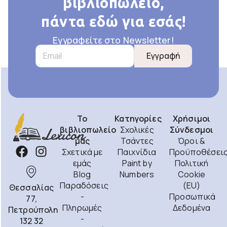
βιβλιοπωλείο,
πάντα εδώ για εσάς!
Εγγραφείτε στο Newsletter!
Εγγραφή
Το
Κατηγορίες
Χρήσιμοι
βιβλιοπωλείο
Σχολικές
Σύνδεσμοι
μας
Τσάντες
Όροι &
Σχετικά με
Παιχνίδια
Προϋποθέσει
εμάς
Paint by
Πολιτική
Blog
Numbers
Cookie
Παραδόσεις
(EU)
Θεσσαλίας
-
Προσωπικά
77,
Πληρωμές
Δεδομένα
Πετρούπολη
-
132 32