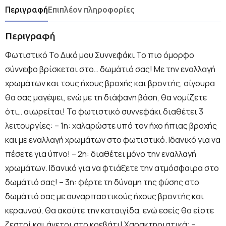
Περιγραφή
Επιπλέον πληροφορίες
Περιγραφή
Φωτιστικό Το Δικό μου Συννεφάκι Το πιο όμορφο
σύννεφο βρίσκεται στο… δωμάτιό σας! Με την εναλλαγή
χρωμάτων και τους ήχους βροχής και βροντής, σίγουρα
θα σας μαγέψει, ενώ με τη διάφανη βάση, θα νομίζετε
ότι… αιωρείται! Το φωτιστικό συννεφάκι διαθέτει 3
λειτουργίες: – 1η: χαλαρώστε υπό τον ήχο ήπιας βροχής
και με εναλλαγή χρωμάτων στο φωτιστικό. Ιδανικό για να
πέσετε για ύπνο! – 2η: διαθέτει μόνο την εναλλαγή
χρωμάτων. Ιδανικό για να φτιάξετε την ατμόσφαιρα στο
δωμάτιό σας! – 3η: φέρτε τη δύναμη της φύσης στο
δωμάτιό σας με συναρπαστικούς ήχους βροντής και
κεραυνού. Θα ακούτε την καταιγίδα, ενώ εσείς θα είστε
ζεστοί και άνετοι στο κρεβάτι! Χαρακτηριστικά: –