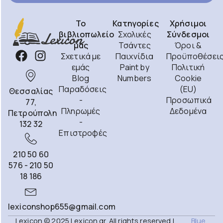
Το
Κατηγορίες
Χρήσιμοι
βιβλιοπωλείο
Σχολικές
Σύνδεσμοι
μας
Τσάντες
Όροι &
Σχετικά με
Παιχνίδια
Προϋποθέσει
εμάς
Paint by
Πολιτική
Blog
Numbers
Cookie
Παραδόσεις
(EU)
Θεσσαλίας
-
Προσωπικά
77,
Πληρωμές
Δεδομένα
Πετρούπολη
-
132 32
Επιστροφές
210 50 60
576 - 210 50
18 186
lexiconshop655@gmail.com
Lexicon © 2025 Lexicon.gr. All rights reserved |
Blue