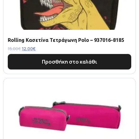
Rolling Κασετίνα Τετράγωνη Polo – 937016-8185
15.00
€
12.00
€
Προσθήκη στο καλάθι