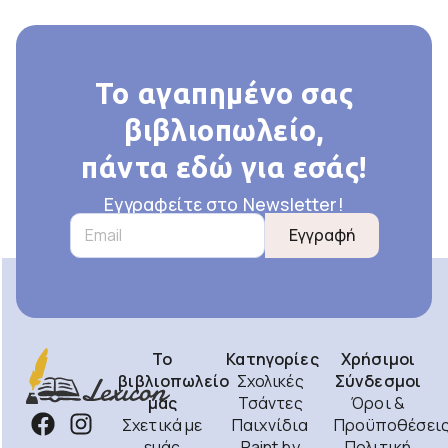
Το αγαπημένο σας
βιβλιοπωλείο,
πάντα εδώ για εσάς!
Εγγραφείτε στο Newsletter!
Εγγραφή
Το
Κατηγορίες
Χρήσιμοι
βιβλιοπωλείο
Σχολικές
Σύνδεσμοι
μας
Τσάντες
Όροι &
Σχετικά με
Παιχνίδια
Προϋποθέσει
εμάς
Paint by
Πολιτική