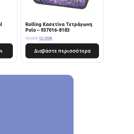
l
Rolling Κασετίνα Τετράγωνη
Polo – 937016-8183
15.00
€
12.00
€
ι
Διαβάστε περισσότερα