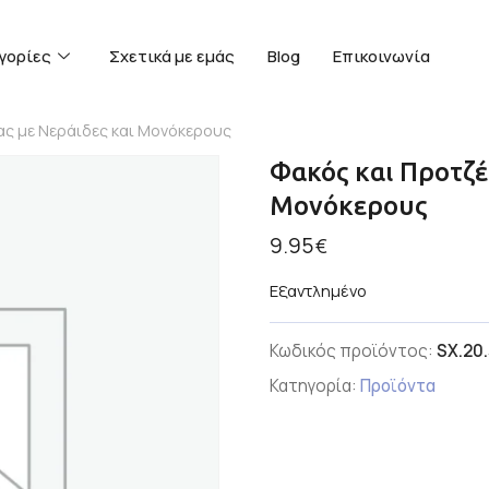
γορίες
Σχετικά με εμάς
Blog
Επικοινωνία
ας με Νεράιδες και Μονόκερους
Φακός και Προτζέ
Μονόκερους
9.95
€
Εξαντλημένο
Κωδικός προϊόντος:
SX.20
Κατηγορία:
Προϊόντα