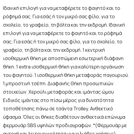
Ιδανική επιλογή για να μεταφέρετε το φαγητό και το
ρόφημά σας. Για εσάς ή τον μικρό σας φίλο, για το
σχολείο, το γραφείο, τη βόλτα και την εκδρομή. Ιδανική
επιλογή για να μεταφέρετε το φαγητό και το ρόφημά
σας. Για εσάς ή τον μικρό σας φίλο, για το σχολείο, το
γραφείο, τη βόλτα και την εκδρομή. 1 κεντρική
ισοθερμική θήκη με αποσπώμενη εσωτερική διάφανη
θήκη. 1 extra ισοθερμική θήκη για καλύτερη οργάνωση
του φαγητού. 1 ισοθερμική θήκη μεταφοράς παγουριού.
1 μπροστινή τσέπη. Διαφανής Θήκη προσωπικών
στοιχείων. Χερούλι μεταφοράς και ιμάντας ώμου
Ειδικός ιμάντας στο πίσω μέρος για δυνατότητα
τοποθέτησης πάνω σε τσάντα Trolley. Ανθεκτικό
ύφασμα. Όλες οι θήκες διαθέτουν ανθεκτικά επώνυμα
φερμουάρ SBS υψηλών προδιαγραφών. *(Φερμουάρ με
αντοχή και λειτουργικότητα για χιλιάδες χρήσεις).