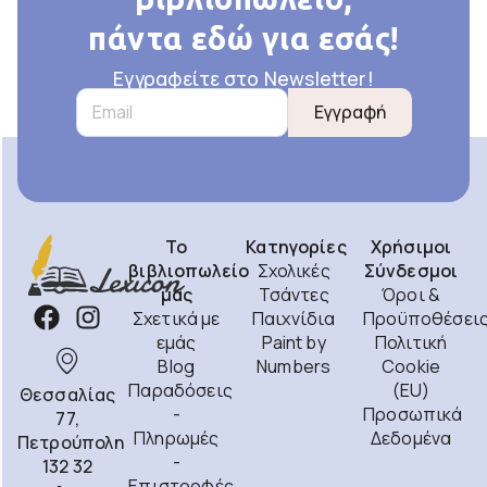
πάντα εδώ για εσάς!
Εγγραφείτε στο Newsletter!
Εγγραφή
Το
Κατηγορίες
Χρήσιμοι
βιβλιοπωλείο
Σχολικές
Σύνδεσμοι
μας
Τσάντες
Όροι &
Σχετικά με
Παιχνίδια
Προϋποθέσει
εμάς
Paint by
Πολιτική
Blog
Numbers
Cookie
Παραδόσεις
(EU)
Θεσσαλίας
-
Προσωπικά
77,
Πληρωμές
Δεδομένα
Πετρούπολη
-
132 32
Επιστροφές