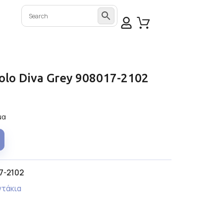
olo Diva Grey 908017-2102
μα
7-2102
ντάκια