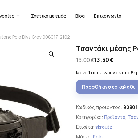
γορίες
Σχετικά με εμάς
Blog
Επικοινωνία
μέσης Polo Diva Grey 908017-2102
Τσαντάκι μέσης P
13.50
15.00
€
€
Μόνο 1 απομένουν σε απόθε
Προσθήκη στο καλάθι
Κωδικός προϊόντος:
90801
Κατηγορίες:
Προϊόντα
,
Τσα
Ετικέτα:
skroutz
Μάρκα:
Polo