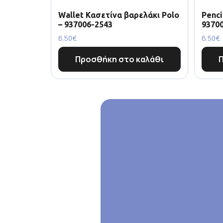
Wallet Κασετίνα βαρελάκι Polo
Penci
– 937006-2543
9370
6.50
€
6.50
€
Προσθήκη στο καλάθι