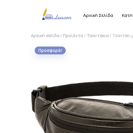
Αρχική Σελίδα
Κατη
Αρχική σελίδα
/
Προϊόντα
/
Τσαντάκια
/ Τσαντάκι 
Προσφορά!