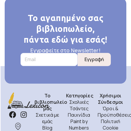
Το αγαπημένο σας
βιβλιοπωλείο,
πάντα εδώ για εσάς!
Εγγραφείτε στο Newsletter!
Εγγραφή
Το
Κατηγορίες
Χρήσιμοι
βιβλιοπωλείο
Σχολικές
Σύνδεσμοι
μας
Τσάντες
Όροι &
Σχετικά με
Παιχνίδια
Προϋποθέσει
εμάς
Paint by
Πολιτική
Blog
Numbers
Cookie