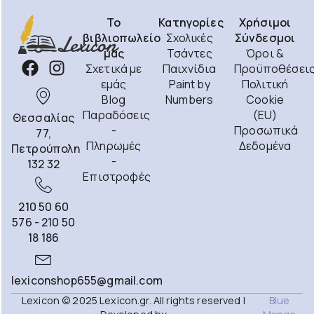
Το
Κατηγορίες
Χρήσιμοι
βιβλιοπωλείο
Σχολικές
Σύνδεσμοι
μας
Τσάντες
Όροι &
Σχετικά με
Παιχνίδια
Προϋποθέσει
εμάς
Paint by
Πολιτική
Blog
Numbers
Cookie
Παραδόσεις
(EU)
Θεσσαλίας
-
Προσωπικά
77,
Πληρωμές
Δεδομένα
Πετρούπολη
-
132 32
Επιστροφές
210 50 60
576 - 210 50
18 186
lexiconshop655@gmail.com
Lexicon © 2025 Lexicon.gr. All rights reserved |
Blue