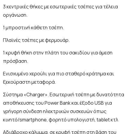
3 κεντρικές θήκες με εσωτερικές τσέπες για τέλεια
οργάνωση.
1 μπροστινή κάθετη τσέπη.
Πλαϊνές τσέπες µε φερμουάρ.
1 κρυφή θήκη στην πλάτη του σακιδίου για άμεση
πρόσβαση.
Ενισχυμένο χερούλι για πιο σταθερό κράτηµα και
ξεκούραστη μεταφορά.
Σύστημα «Charger». Εσωτερική τσέπη με δυνατότητα
αποθήκευσης του Power Bank και έξοδο USB για
γρήγορη σύνδεση ηλεκτρικών συσκευών όπως
κινητό/smartphone, φορητό υπολογιστή, tablet κτλ
Αδιάβροχο κάλυμμα, σε κρυφή τσέπη στη βάση του