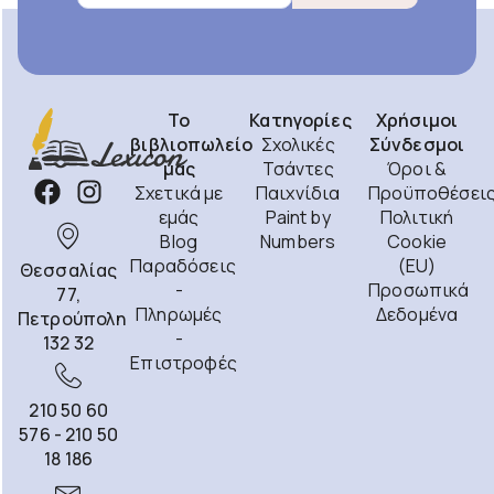
Το
Κατηγορίες
Χρήσιμοι
βιβλιοπωλείο
Σχολικές
Σύνδεσμοι
μας
Τσάντες
Όροι &
Σχετικά με
Παιχνίδια
Προϋποθέσει
εμάς
Paint by
Πολιτική
Blog
Numbers
Cookie
Παραδόσεις
(EU)
Θεσσαλίας
-
Προσωπικά
77,
Πληρωμές
Δεδομένα
Πετρούπολη
-
132 32
Επιστροφές
210 50 60
576 - 210 50
18 186