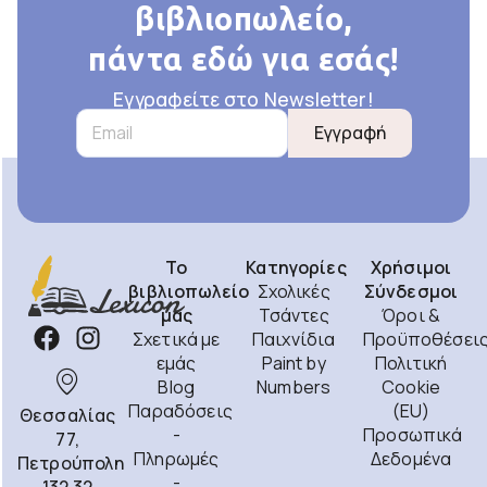
βιβλιοπωλείο,
πάντα εδώ για εσάς!
Εγγραφείτε στο Newsletter!
Εγγραφή
Το
Κατηγορίες
Χρήσιμοι
βιβλιοπωλείο
Σχολικές
Σύνδεσμοι
μας
Τσάντες
Όροι &
Σχετικά με
Παιχνίδια
Προϋποθέσει
εμάς
Paint by
Πολιτική
Blog
Numbers
Cookie
Παραδόσεις
(EU)
Θεσσαλίας
-
Προσωπικά
77,
Πληρωμές
Δεδομένα
Πετρούπολη
-
132 32