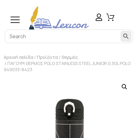
Αρχική σελίδα
/
Προϊόντα
/
Θερμός
/ ΠΑΓΟΥΡΙ ΘΕΡΜΟΣ POLO STAINLESS STEEL JUNIOR 0,50L POLO
949033-8423