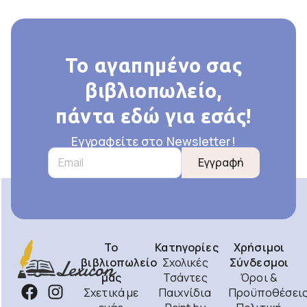
Το αγαπημένο σας
βιβλιοπωλείο,
πάντα εδώ για εσάς!
Εγγραφείτε στο Newsletter!
Εγγραφή
Το
Κατηγορίες
Χρήσιμοι
βιβλιοπωλείο
Σχολικές
Σύνδεσμοι
μας
Τσάντες
Όροι &
Σχετικά με
Παιχνίδια
Προϋποθέσει