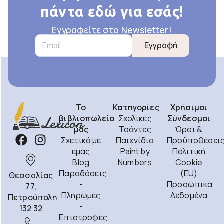
πάντα εδώ για εσάς!
Εγγραφείτε στο Newsletter!
Εγγραφή
Το
Κατηγορίες
Χρήσιμοι
βιβλιοπωλείο
Σχολικές
Σύνδεσμοι
μας
Τσάντες
Όροι &
Σχετικά με
Παιχνίδια
Προϋποθέσει
εμάς
Paint by
Πολιτική
Blog
Numbers
Cookie
Παραδόσεις
(EU)
Θεσσαλίας
-
Προσωπικά
77,
Πληρωμές
Δεδομένα
Πετρούπολη
-
132 32
Επιστροφές