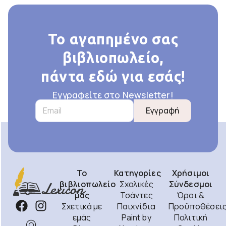
Το αγαπημένο σας
βιβλιοπωλείο,
πάντα εδώ για εσάς!
Εγγραφείτε στο Newsletter!
Εγγραφή
Το
Κατηγορίες
Χρήσιμοι
βιβλιοπωλείο
Σχολικές
Σύνδεσμοι
μας
Τσάντες
Όροι &
Σχετικά με
Παιχνίδια
Προϋποθέσει
εμάς
Paint by
Πολιτική