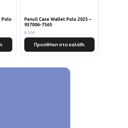
 Polo
Pencil Case Wallet Polo 2025 –
937006-7565
6.50
€
ι
Προσθήκη στο καλάθι