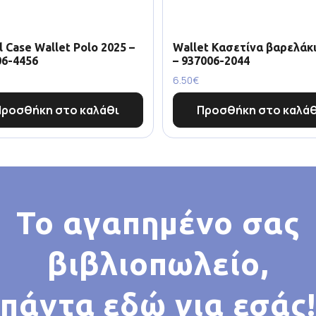
l Case Wallet Polo 2025 –
Wallet Κασετίνα βαρελάκι
06-4456
– 937006-2044
6.50
€
Προσθήκη στο καλάθι
Προσθήκη στο καλάθ
Το αγαπημένο σας
βιβλιοπωλείο,
πάντα εδώ για εσάς!