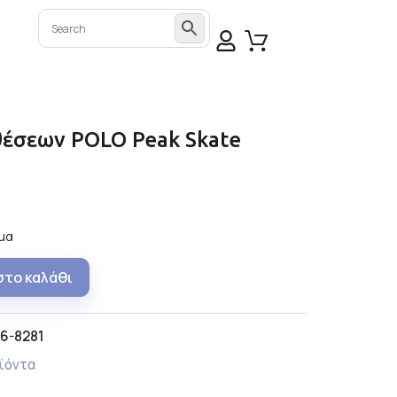
θέσεων POLO Peak Skate
μα
στο καλάθι
6-8281
ϊόντα