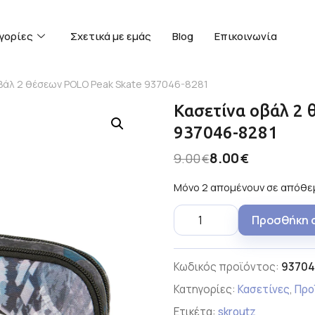
γορίες
Σχετικά με εμάς
Blog
Επικοινωνία
οβάλ 2 θέσεων POLO Peak Skate 937046-8281
Κασετίνα οβάλ 2 
937046-8281
8.00
9.00
€
€
Μόνο 2 απομένουν σε απόθε
Προσθήκη 
Κωδικός προϊόντος:
93704
Κατηγορίες:
Κασετίνες
,
Προ
Ετικέτα:
skroutz