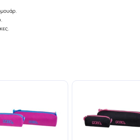
ρμουάρ.
.
κες.