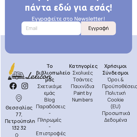
πάντα εδώ για εσάς!
Εγγραφείτε στο Newsletter!
Εγγραφή
Το
Κατηγορίες
Χρήσιμοι
βιβλιοπωλείο
Σχολικές
Σύνδεσμοι
μας
Τσάντες
Όροι &
Σχετικά με
Παιχνίδια
Προϋποθέσει
εμάς
Paint by
Πολιτική
Blog
Numbers
Cookie
Παραδόσεις
(EU)
Θεσσαλίας
-
Προσωπικά
77,
Πληρωμές
Δεδομένα
Πετρούπολη
-
132 32
Επιστροφές