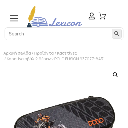
Αρχική σελίδα
/
Προϊόντα
/
Κασετίνες
/ Κασετίνα οβάλ 2 θέσεων POLO FUSION 937077-8431