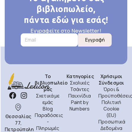
βιβλιοπωλείο,
πάντα εδώ για εσάς!
Εγγραφείτε στο Newsletter!
Εγγραφή
Το
Κατηγορίες
Χρήσιμοι
βιβλιοπωλείο
Σχολικές
Σύνδεσμοι
μας
Τσάντες
Όροι &
Σχετικά με
Παιχνίδια
Προϋποθέσει
εμάς
Paint by
Πολιτική
Blog
Numbers
Cookie
Παραδόσεις
(EU)
Θεσσαλίας
-
Προσωπικά
77,
Πληρωμές
Δεδομένα
Πετρούπολη