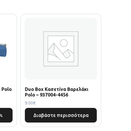
 Polo
Duo Box Κασετίνα Βαρελάκι
Polo – 937004-4456
9.00
€
ι
Διαβάστε περισσότερα