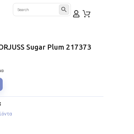
GORJUSS Sugar Plum 217373
μα
3
ϊόντα