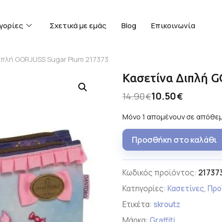
γορίες
Σχετικά με εμάς
Blog
Επικοινωνία
Διπλή GORJUSS Sugar Plum 217373
Κασετίνα Διπλή 
10.50
14.90
€
€
Μόνο 1 απομένουν σε απόθε
Προσθήκη στο καλάθι
Κωδικός προϊόντος:
21737
Κατηγορίες:
Κασετίνες
,
Προ
Ετικέτα:
skroutz
Μάρκα:
Graffiti