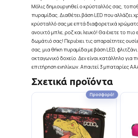
Μόλις δημιουργηθεί ο κρύσταλλός σας, τοποθ
πυραμίδας. Διαθέτει βάση LED που αλλάζει χ
κρύσταλλό σας με επτά διαφορετικά χρώματα: 
ανοιχτό μπλε, ροζ και λευκό! Θα έχετε το πι
δωμάτιό σας! Περιέχει τις απαραίτητες ουσί
σας, μια θήκη πυραμίδα με βάση LED, φλιτζάνι
οκταγωνικό δοχείο. Δεν είναι κατάλληλο για π
επιτήρηση ενηλίκων. Απαιτεί 3 μπαταρίες AA
Σχετικά προϊόντα
Προσφορά!