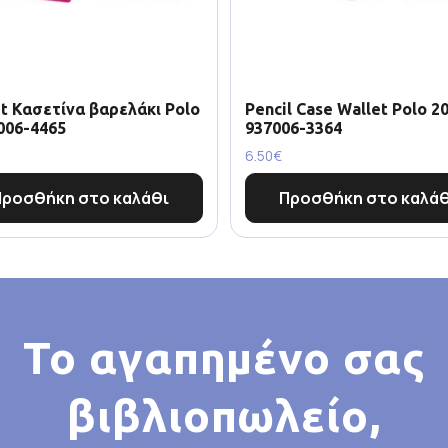
t Κασετίνα βαρελάκι Polo
Pencil Case Wallet Polo 20
006-4465
937006-3364
6.50
€
Προσθήκη στο καλάθι
Προσθήκη στο καλάθ
Το αγαπημένο σας
βιβλιοπωλείο,