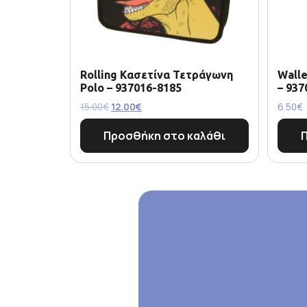
Rolling Κασετίνα Τετράγωνη
Walle
Polo – 937016-8185
– 937
15.00
€
12.00
€
6.50
€
Προσθήκη στο καλάθι