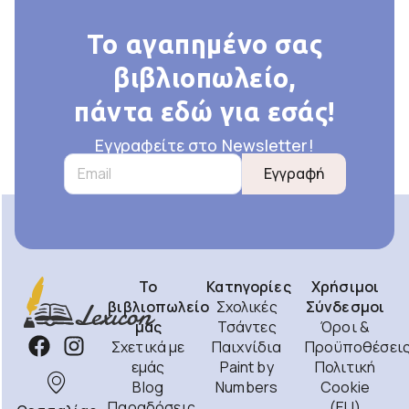
Το αγαπημένο σας
βιβλιοπωλείο,
πάντα εδώ για εσάς!
Εγγραφείτε στο Newsletter!
Εγγραφή
Το
Κατηγορίες
Χρήσιμοι
βιβλιοπωλείο
Σχολικές
Σύνδεσμοι
μας
Τσάντες
Όροι &
Σχετικά με
Παιχνίδια
Προϋποθέσει
εμάς
Paint by
Πολιτική
Blog
Numbers
Cookie
Παραδόσεις
(EU)