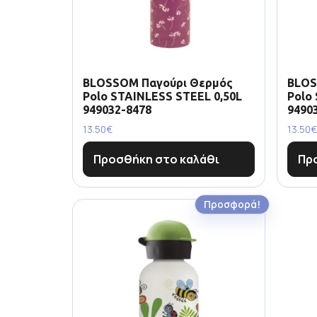
BLOSSOM Παγούρι Θερμός
BLOS
Polo STAINLESS STEEL 0,50L
Polo
949032-8478
9490
13.50
€
13.50
€
Προσθήκη στο καλάθι
Πρ
Προσφορά!