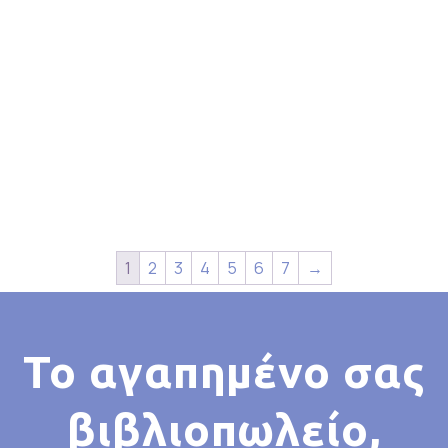
1
2
3
4
5
6
7
→
Το αγαπημένο σας
βιβλιοπωλείο,