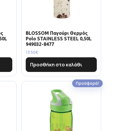
ός
BLOSSOM Παγούρι Θερμός
50L
Polo STAINLESS STEEL 0,50L
949032-8477
13.50
€
Προσθήκη στο καλάθι
Προσφορά!