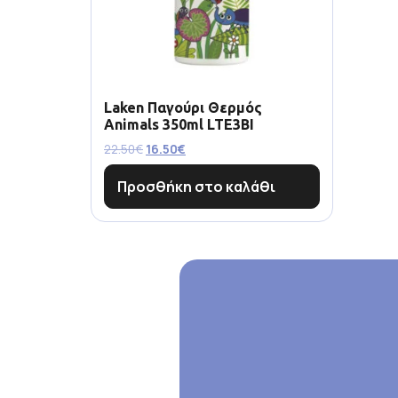
Laken Παγούρι Θερμός
Animals 350ml LTE3BI
22.50
€
16.50
€
Προσθήκη στο καλάθι