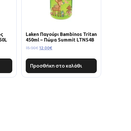
ός
Laken Παγούρι Bambinos Tritan
50L
450ml – Πώμα Summit LTNS4B
15.90
€
12.00
€
Προσθήκη στο καλάθι