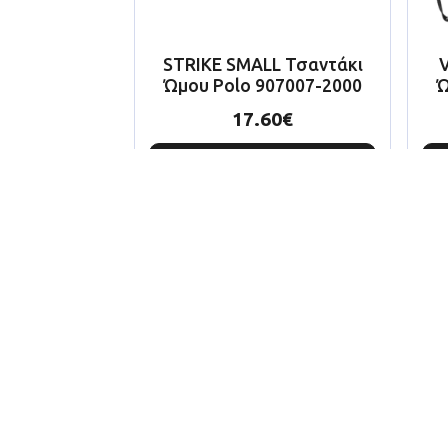
STRIKE SMALL Τσαντάκι
V
Ώμου Polo 907007-2000
Ώ
17.60
€
Προσθήκη Στο
Καλάθι