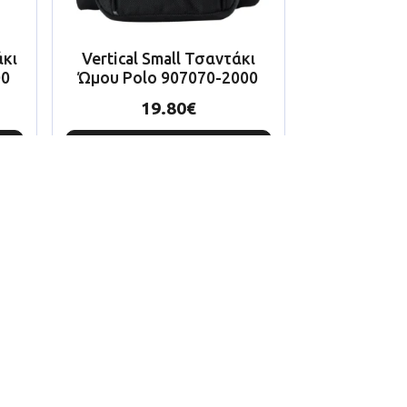
άκι
Vertical Small Τσαντάκι
00
Ώμου Polo 907070-2000
19.80
€
Προσθήκη Στο
Καλάθι