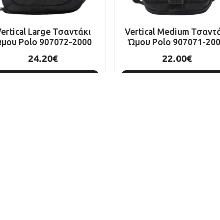
ertical Large Τσαντάκι
Vertical Medium Τσαντ
μου Polo 907072-2000
Ώμου Polo 907071-20
24.20
€
22.00
€
Προσθήκη Στο
Προσθήκη Στο
Καλάθι
Καλάθι
Το αγαπημένο σας