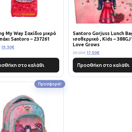
ng My Way Σακίδιο μικρό
Santoro Gorjuss Lunch Ba
πάκι Santoro – 237261
ισοθερμικό , Kids – 388GJ
Love Grows
€
19.30
€
25.00
€
17.50
€
οσθήκη στο καλάθι
Προσθήκη στο καλάθι
Προσφορά!