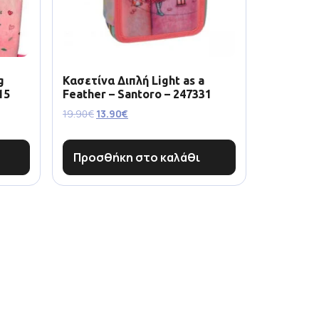
g
Κασετίνα Διπλή Light as a
15
Feather – Santoro – 247331
19.90
€
13.90
€
Προσθήκη στο καλάθι