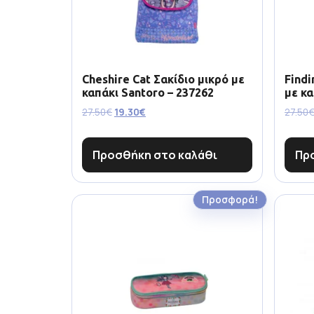
Cheshire Cat Σακίδιο μικρό με
Findi
καπάκι Santoro – 237262
με κα
27.50
€
19.30
€
27.50
Προσθήκη στο καλάθι
Πρ
Προσφορά!