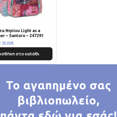
α Νηπίου Light as a
er – Santoro – 247291
€
18.00
€
οσθήκη στο καλάθι
Το αγαπημένο σας
βιβλιοπωλείο,
πάντα εδώ για εσάς!