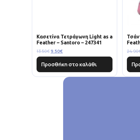
Κασετίνα Τετράγωνη Light as a
Τσάντ
Feather – Santoro – 247341
Feath
13.50
€
9.50
€
24.90
Προσθήκη στο καλάθι
Πρ